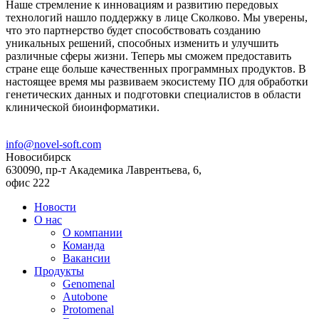
Наше стремление к инновациям и развитию передовых
технологий нашло поддержку в лице Сколково. Мы уверены,
что это партнерство будет способствовать созданию
уникальных решений, способных изменить и улучшить
различные сферы жизни. Теперь мы сможем предоставить
стране еще больше качественных программных продуктов. В
настоящее время мы развиваем экосистему ПО для обработки
генетических данных и подготовки специалистов в области
клинической биоинформатики.
info@novel-soft.com
Новосибирск
630090, пр-т Академика Лаврентьева, 6,
офис 222
Новости
О нас
Меню
О компании
в
Команда
Вакансии
подвале
Продукты
(русский)
Genomenal
Autobone
Protomenal