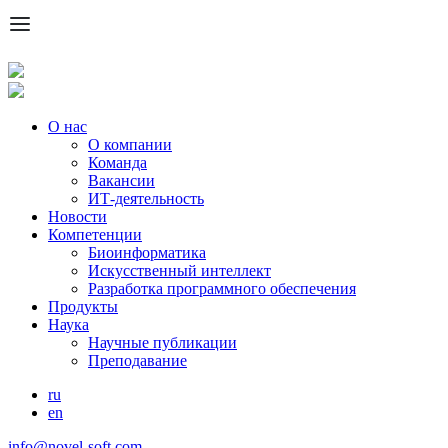
Перейти
к
основному
содержанию
О нас
О компании
Основная
Команда
навигация
Вакансии
ИТ-деятельность
Новости
Компетенции
Биоинформатика
Искусственный интеллект
Разработка программного обеспечения
Продукты
Наука
Научные публикации
Преподавание
ru
en
info@novel-soft.com